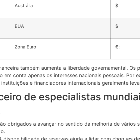
Austrália
$
EUA
$
Zona Euro
€;
inanceira também aumenta a liberdade governamental. Os 
ndo em conta apenas os interesses nacionais pessoais. Por
instituições e financiadores internacionais geralmente lev
eiro de especialistas mundia
:
são obrigados a avançar no sentido da melhoria de vários 
o.
A disponibilidade de reservas ajuda a lidar com choques 