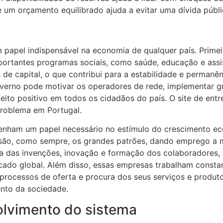
de um orçamento equilibrado ajuda a evitar uma dívida públi
 papel indispensável na economia de qualquer país. Primei
portantes programas sociais, como saúde, educação e assi
 capital, o que contribui para a estabilidade e permanênc
erno pode motivar os operadores de rede, implementar gra
feito positivo em todos os cidadãos do país. O site de ent
problema em Portugal.
enham um papel necessário no estímulo do crescimento e
 são, como sempre, os grandes patrões, dando emprego a m
das invenções, inovação e formação dos colaboradores, o
rcado global. Além disso, essas empresas trabalham const
rocessos de oferta e procura dos seus serviços e produtos
ento da sociedade.
olvimento do sistema